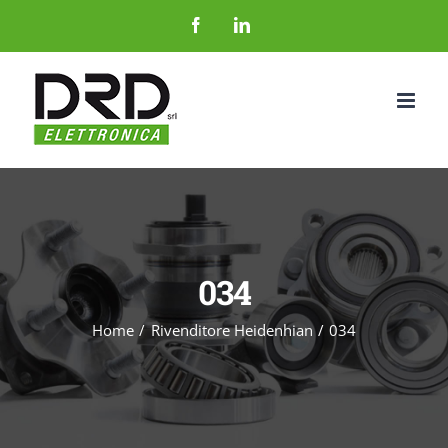
Salta
Facebook
LinkedIn
al
contenuto
034
Home
Rivenditore Heidenhian
034