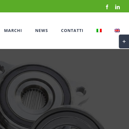
Facebook
Link
MARCHI
NEWS
CONTATTI
Togg
area
barr
scorr