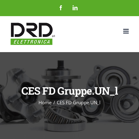
Salta
Facebook
LinkedIn
al
contenuto
CES FD Gruppe.UN_l
Home
CES FD Gruppe.UN_l