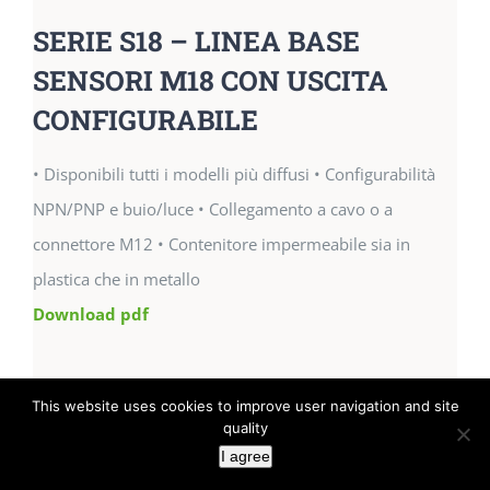
SERIE S18 – LINEA BASE
SENSORI M18 CON USCITA
CONFIGURABILE
• Disponibili tutti i modelli più diffusi • Configurabilità
NPN/PNP e buio/luce • Collegamento a cavo o a
connettore M12 • Contenitore impermeabile sia in
plastica che in metallo
Download pdf
This website uses cookies to improve user navigation and site
quality
I agree