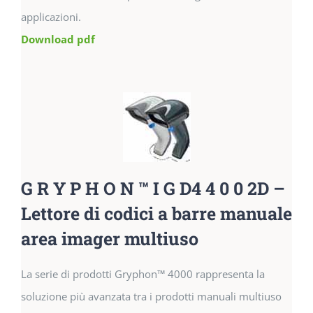
applicazioni.
Download pdf
G R Y P H O N ™ I G D4 4 0 0 2D –
Lettore di codici a barre manuale
area imager multiuso
La serie di prodotti Gryphon™ 4000 rappresenta la
soluzione più avanzata tra i prodotti manuali multiuso