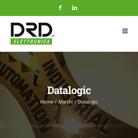
Salta
Facebook
LinkedIn
al
contenuto
Datalogic
Home
Marchi
Datalogic