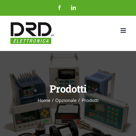
Salta
Facebook
LinkedIn
al
contenuto
Prodotti
Home
Opzionale
Prodotti