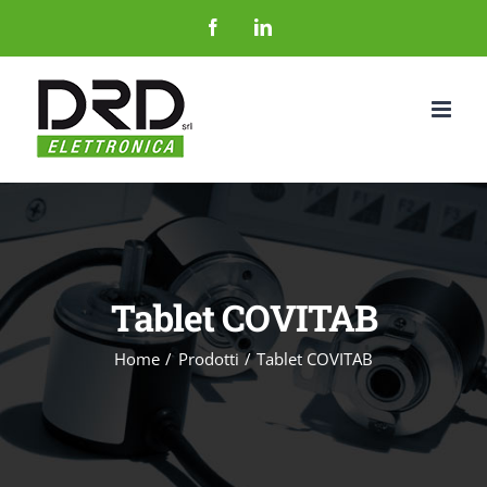
Salta
Facebook
LinkedIn
al
contenuto
Tablet COVITAB
Home
Prodotti
Tablet COVITAB