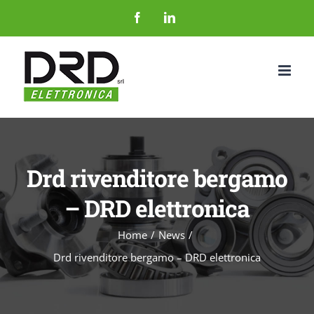
Salta
Facebook
LinkedIn
al
contenuto
Drd rivenditore bergamo
– DRD elettronica
Home
News
Drd rivenditore bergamo – DRD elettronica