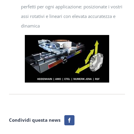
perfetti per ogni applicazione: posizionate i vostri
assi rotativi e lineari con elevata accuratezza e
dinamica
Condividi questa news