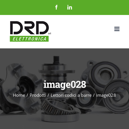
Salta
Facebook
LinkedIn
al
contenuto
image028
Home
Prodotti
Lettori codici a barre
image028